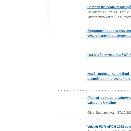
Poradenské centrum MV opě
Ve dnech 17. až 21. září 2
Ministerstvo vnitra ČR a Pol
Doporučení odboru prevence 
výše příspěvků poskytovatel
I na letošním veletrhu FO
Nový projekt na měření 
bezpečnostního výzkumu pr
Přehled pomoci, osvětových
válkou na Ukrajině
Olga Suchánková - 17.10.20
Veletrh FOR ARCH 2022 se ne