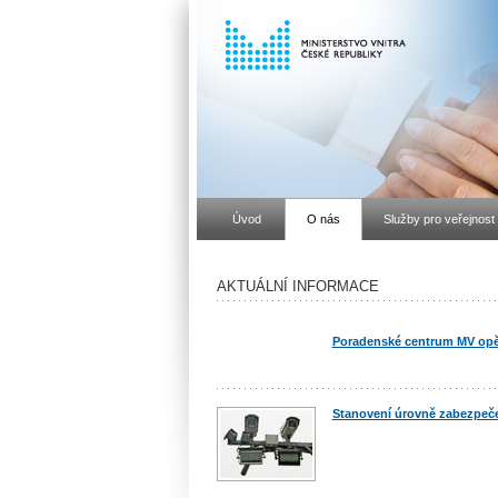
Úvod
O nás
Služby pro veřejnost
AKTUÁLNÍ INFORMACE
Poradenské centrum MV opě
Stanovení úrovně zabezpeče