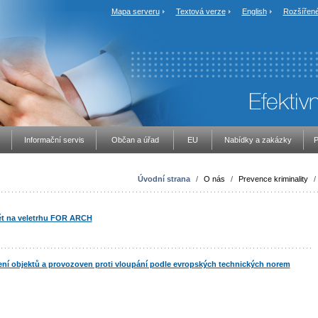
Mapa serveru
Textová verze
English
Rozšířené
Informační servis
Občan a úřad
EU
Nabídky a zakázky
P
Úvodní strana
/
O nás
/
Prevence kriminality
/
t na veletrhu FOR ARCH
ní objektů a provozoven proti vloupání podle evropských technických norem