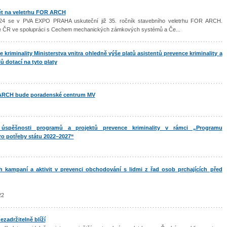
t na veletrhu FOR ARCH
024 se v PVA EXPO PRAHA uskuteční již 35. ročník stavebního veletrhu FOR ARCH.
icie ČR ve spolupráci s Cechem mechanických zámkových systémů a Če...
kriminality Ministerstva vnitra ohledně výše platů asistentů prevence kriminality a
ů dotací na tyto platy
R ARCH bude poradenské centrum MV
úspěšnosti programů a projektů prevence kriminality v rámci „Programu
o potřeby státu 2022–2027“
 kampaní a aktivit v prevenci obchodování s lidmi z řad osob prchajících před
22
zadržitelně blíží