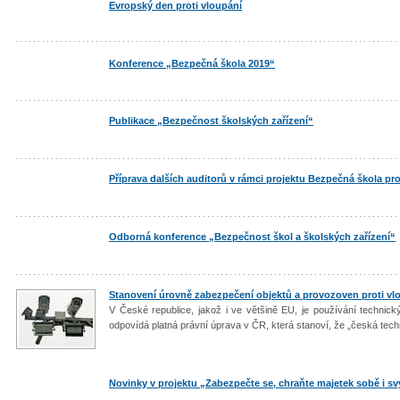
Evropský den proti vloupání
Konference „Bezpečná škola 2019“
Publikace „Bezpečnost školských zařízení“
Příprava dalších auditorů v rámci projektu Bezpečná škola pr
Odborná konference „Bezpečnost škol a školských zařízení“
Stanovení úrovně zabezpečení objektů a provozoven proti v
V České republice, jakož i ve většině EU, je používání technic
odpovídá platná právní úprava v ČR, která stanoví, že „česká tec
Novinky v projektu „Zabezpečte se, chraňte majetek sobě i