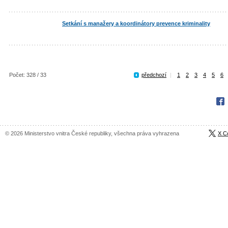
Setkání s manažery a koordinátory prevence kriminality
Počet: 328 / 33
předchozí
|
1
2
3
4
5
6
Fac
© 2026 Ministerstvo vnitra České republiky, všechna práva vyhrazena
X C