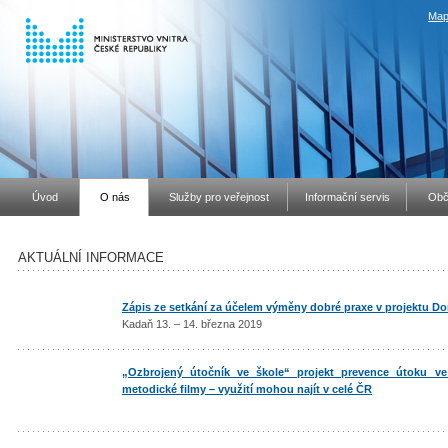
Map
Úvod
O nás
Služby pro veřejnost
Informační servis
Obč
AKTUÁLNÍ INFORMACE
Zápis ze setkání za účelem výměny dobré praxe v projektu D
Kadaň 13. – 14. března 2019
„Ozbrojený útočník ve škole“ projekt prevence útoku ve
metodické filmy – využití mohou najít v celé ČR