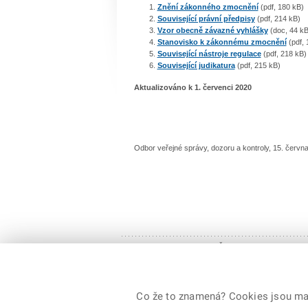
Znění zákonného zmocnění
(pdf, 180 kB)
Související právní předpisy
(pdf, 214 kB)
Vzor obecně závazné vyhlášky
(doc, 44 kB
Stanovisko k zákonnému zmocnění
(pdf, 
Související nástroje regulace
(pdf, 218 kB)
Související judikatura
(pdf, 215 kB)
Aktualizováno k 1. červenci 2020
Odbor veřejné správy, dozoru a kontroly, 15. červn
Sbírka zákonů
© 2026 Ministerstvo vnitra České republiky, všechna
Co že to znamená? Cookies jsou malé