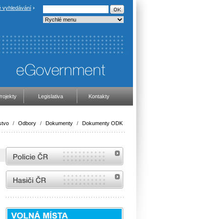
 vyhledávání
rojekty
Legislativa
Kontakty
stvo
/
Odbory
/
Dokumenty
/
Dokumenty ODK
internetové stránky Policie ČR
internetové stránky Hasiči ČR