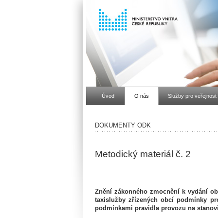
Úvod
O nás
Služby pro veřejnost
DOKUMENTY ODK
Metodický materiál č. 2
Znění zákonného zmocnění k vydání obec
taxislužby zřízených obcí podmínky pro
podmínkami pravidla provozu na stanovi