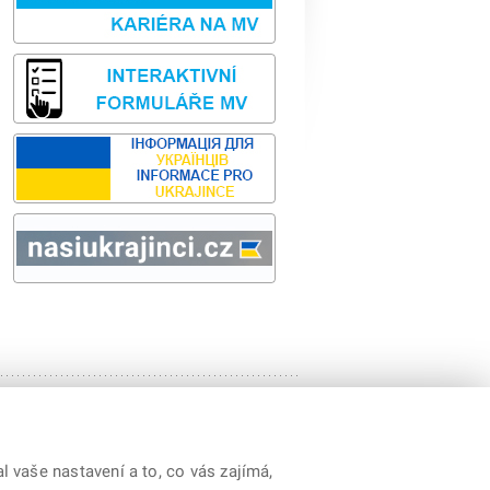
Sbírka zákonů
odk
Kontakty
|
Prohlášení o přístupnosti
|
Cookies
 vaše nastavení a to, co vás zajímá,