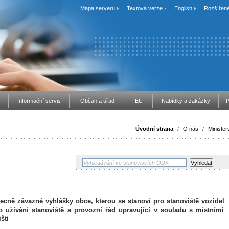
Mapa serveru
Textová verze
English
Rozšířené
Informační servis
Občan a úřad
EU
Nabídky a zakázky
P
Úvodní strana
/
O nás
/
Minister
ně závazné vyhlášky obce, kterou se stanoví pro stanoviště vozidel
 užívání stanoviště a provozní řád upravující v souladu s místními
šti