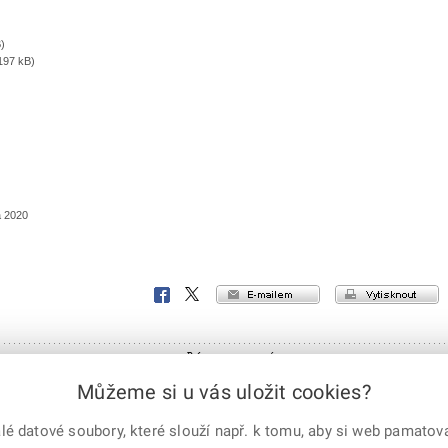
)
197 kB)
a 2020
NOT FOUND
NOT FOUND
Facebook
X
Corp.
 práva vyhrazena
X Corp.
|
Úřední deska
|
Mapa serveru
|
Můžeme si u vás uložit cookies?
 datové soubory, které slouží např. k tomu, aby si web pamatoval