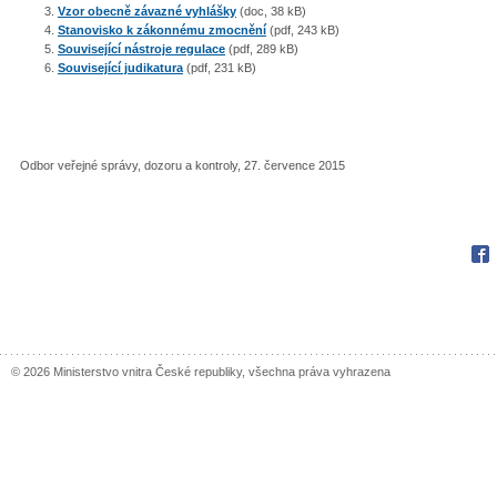
Vzor obecně závazné vyhlášky
(doc, 38 kB)
Stanovisko k zákonnému zmocnění
(pdf, 243 kB)
Související nástroje regulace
(pdf, 289 kB)
Související judikatura
(pdf, 231 kB)
Odbor veřejné správy, dozoru a kontroly, 27. července 2015
Sbírka zákonů
Fac
© 2026 Ministerstvo vnitra České republiky, všechna práva vyhrazena