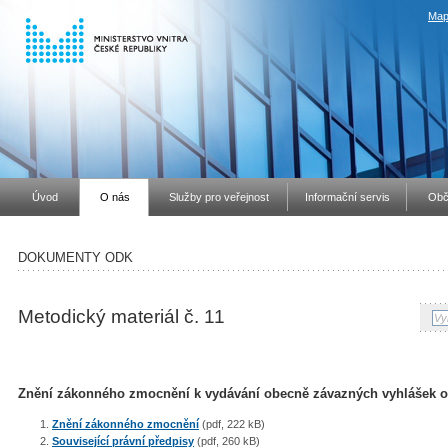
Map
Úvod
O nás
Služby pro veřejnost
Informační servis
Obč
DOKUMENTY ODK
Metodický materiál č. 11
Znění zákonného zmocnění k vydávání obecně závazných vyhlášek obc
Znění zákonného zmocnění
(pdf, 222 kB)
Související právní předpisy
(pdf, 260 kB)