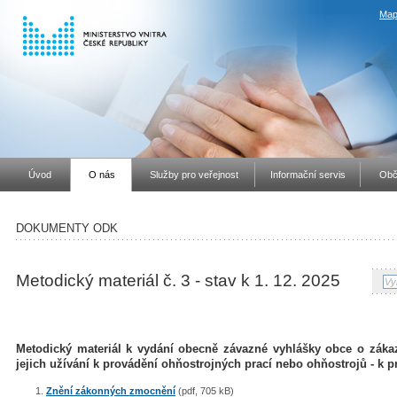
Map
Úvod
O nás
Služby pro veřejnost
Informační servis
Obč
DOKUMENTY ODK
Metodický materiál č. 3 - stav k 1. 12. 2025
Metodický materiál k vydání obecně závazné vyhlášky obce o záka
jejich užívání k provádění ohňostrojných prací nebo ohňostrojů - k 
Znění zákonných zmocnění
(pdf, 705 kB)