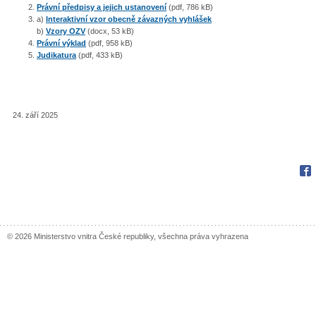
Právní předpisy a jejich ustanovení
(pdf, 786 kB)
a)
Interaktivní vzor obecně závazných vyhlášek
b)
Vzory OZV
(docx, 53 kB)
Právní výklad
(pdf, 958 kB)
Judikatura
(pdf, 433 kB)
24. září 2025
Sbírka zákonů
Fac
© 2026 Ministerstvo vnitra České republiky, všechna práva vyhrazena