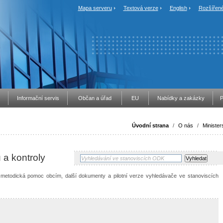
Mapa serveru
Textová verze
English
Rozšířené
Informační servis
Občan a úřad
EU
Nabídky a zakázky
P
Úvodní strana
/
O nás
/
Minister
 a kontroly
, metodická pomoc obcím, další dokumenty a pilotní verze vyhledávače ve stanoviscích