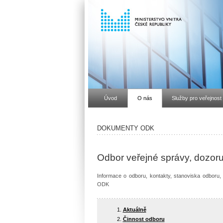
Úvod
O nás
Služby pro veřejnost
DOKUMENTY ODK
Odbor veřejné správy, dozoru
Informace o odboru, kontakty, stanoviska odboru
ODK
Aktuálně
Činnost odboru