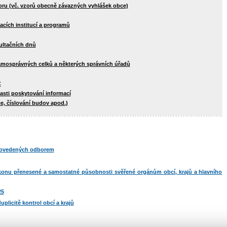
oru (vč. vzorů obecně závazných vyhlášek obce)
acích institucí a programů
ultačních dnů
amosprávných celků a některých správních úřadů
C
lasti poskytování informací
, číslování budov apod.)
provedených odborem
konu přenesené a samostatné působnosti svěřené orgánům obcí, krajů a hlavního
25
uplicitě kontrol obcí a krajů