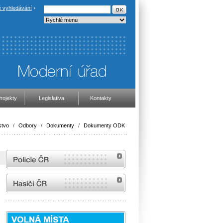
 vyhledávání
rojekty
Legislativa
Kontakty
stvo
/
Odbory
/
Dokumenty
/
Dokumenty ODK
internetové stránky Policie ČR
internetové stránky Hasiči ČR