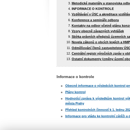
Metodické materiály a stanoviska odb
INFORMACE O KONTROLE
Vzdělávání v ÚSC a akreditace vzděláv
Konference a semináře odboru
Kontakty na odbor včetně plánu konz
Vzory obecně závazných vyhlášek
Sbírka právních předpisů územních s
Novela zákonů o obcích krajích a HMP
Odměňování členů zastupitelstev ÚS
Centrální registr výročních zpráv v ob
Ostatní dokumenty (změny území obce
Informace o kontrole
Obecné informace o výsledcích kontrol 
Plány kontrol
Hodnotící zpráva k výsledkům kontrol vý
města Prahy
Přehled kontrolních činností k 1. lednu 20
Informace pro vládu ke kontrolní zátěži a d