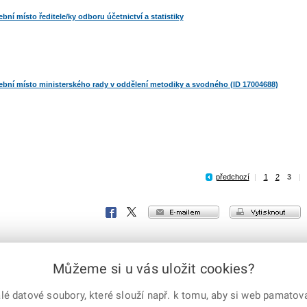
ní místo ředitele/ky odboru účetnictví a statistiky
bní místo ministerského rady v oddělení metodiky a svodného (ID 17004688)
předchozí
|
1
2
3
|
e-mailem
vytisknout
Facebook
X
Corp.
 práva vyhrazena
X Corp.
|
Úřední deska
|
Mapa serveru
|
Kontakt
Můžeme si u vás uložit cookies?
 datové soubory, které slouží např. k tomu, aby si web pamatoval