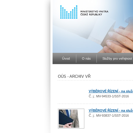
Úvod
O nás
Služby pro veřejnost
OÚS - ARCHIV VŘ
VÝBĚROVÉ ŘÍZENÍ - na služe
Č. j.: MV-94533-1/SST-2016
VÝBĚROVÉ ŘÍZENÍ - na služe
Č. j.: MV-93837-1/SST-2016