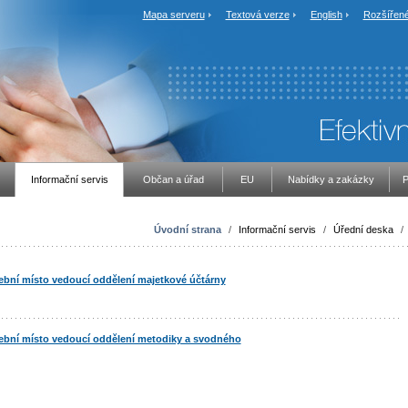
Mapa serveru
Textová verze
English
Rozšířené
Informační servis
Občan a úřad
EU
Nabídky a zakázky
P
Úvodní strana
/
Informační servis
/
Úřední deska
/
bní místo vedoucí oddělení majetkové účtárny
bní místo vedoucí oddělení metodiky a svodného