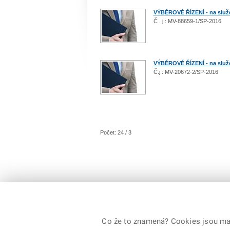
VÝBĚROVÉ ŘÍZENÍ - na služeb
Č . j.: MV-88659-1/SP-2016
VÝBĚROVÉ ŘÍZENÍ - na služe
Č.j.: MV-20672-2/SP-2016
Počet: 24 / 3
© 2026 Ministerstvo vnitra České republiky, všechna
Co že to znamená? Cookies jsou malé