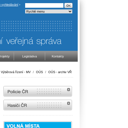
 vyhledávání
rojekty
Legislativa
Kontakty
Výběrová řízení - MV
/
OÚS
/
OÚS - archiv VŘ
internetové stránky Policie ČR
internetové stránky Hasiči ČR