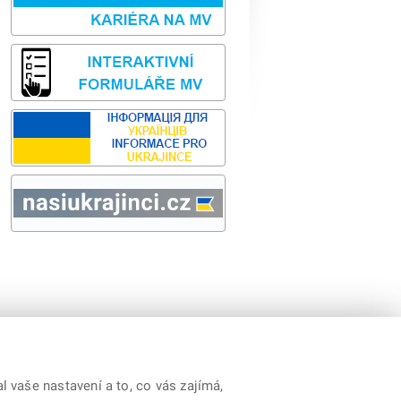
Sbírka zákonů
odk
y
|
Prohlášení o přístupnosti
|
Cookies
|
RSS
 vaše nastavení a to, co vás zajímá,