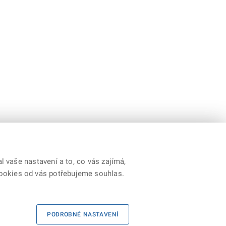
 vaše nastavení a to, co vás zajímá,
cookies od vás potřebujeme souhlas.
y
|
Prohlášení o přístupnosti
|
Cookies
|
RSS
PODROBNÉ NASTAVENÍ