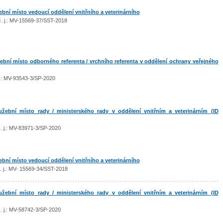
ní místo vedoucí oddělení vnitřního a veterinárního
 č. j.: MV-15569-37/SST-2018
bní místo odborného referenta / vrchního referenta v oddělení ochrany veřejného
. j.: MV-93543-3/SP-2020
ební místo rady / ministerského rady v oddělení vnitřním a veterinárním (ID
 č. j.: MV-83971-3/SP-2020
ní místo vedoucí oddělení vnitřního a veterinárního
č. j.: MV- 15569-34/SST-2018
ební místo rady / ministerského rady v oddělení vnitřním a veterinárním (ID
 č. j.: MV-58742-3/SP-2020