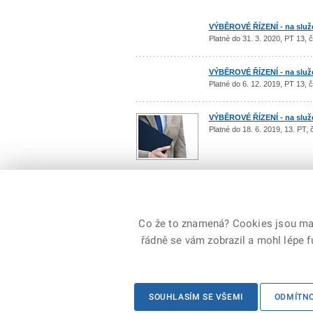
VÝBĚROVÉ ŘÍZENÍ - na služeb
Platné do 31. 3. 2020, PT 13,
VÝBĚROVÉ ŘÍZENÍ - na služeb
Platné do 6. 12. 2019, PT 13,
VÝBĚROVÉ ŘÍZENÍ - na služeb
Platné do 18. 6. 2019, 13. PT,
Počet: 62 / 7
Co že to znamená? Cookies jsou malé
řádně se vám zobrazil a mohl lépe 
© 2026 Ministerstvo vnitra České republiky, všechna
SOUHLASÍM SE VŠEMI
ODMÍTN