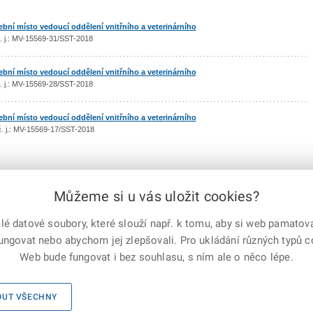
ní místo vedoucí oddělení vnitřního a veterinárního
 č. j.: MV-15569-31/SST-2018
ní místo vedoucí oddělení vnitřního a veterinárního
 č. j.: MV-15569-28/SST-2018
ní místo vedoucí oddělení vnitřního a veterinárního
 č. j.: MV-15569-17/SST-2018
Můžeme si u vás uložit cookies?
předchozí
|
1
2
3
4
5
6
7
|
další
 datové soubory, které slouží např. k tomu, aby si web pamatoval
fungovat nebo abychom jej zlepšovali. Pro ukládání různých typů 
e-mailem
vytisknout
Facebook
X
Web bude fungovat i bez souhlasu, s ním ale o něco lépe.
Corp.
 práva vyhrazena
X Corp.
|
Úřední deska
|
Mapa serveru
|
Kontakt
OUT VŠECHNY