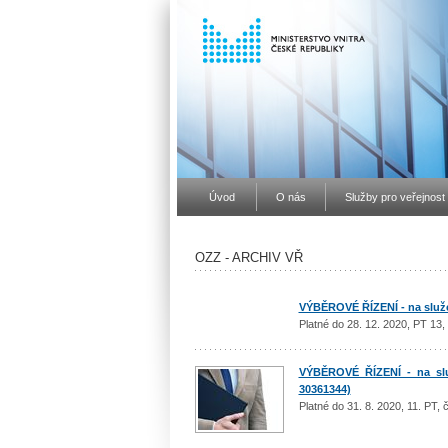
Úvod
O nás
Služby pro veřejnost
OZZ - ARCHIV VŘ
VÝBĚROVÉ ŘÍZENÍ - na služeb
Platné do 28. 12. 2020, PT 13,
VÝBĚROVÉ ŘÍZENÍ - na služ
30361344)
Platné do 31. 8. 2020, 11. PT,