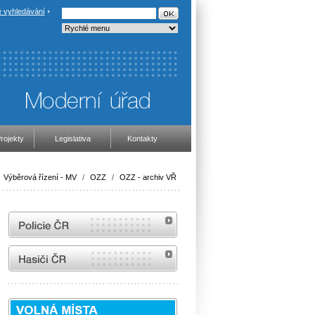
 vyhledávání
rojekty
Legislativa
Kontakty
Výběrová řízení - MV
/
OZZ
/
OZZ - archiv VŘ
internetové stránky Policie ČR
internetové stránky Hasiči ČR