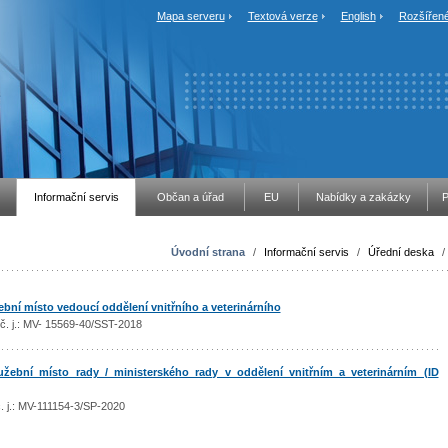
Mapa serveru
Textová verze
English
Rozšířené
Informační servis
Občan a úřad
EU
Nabídky a zakázky
P
Úvodní strana
/
Informační servis
/
Úřední deska
/
ní místo vedoucí oddělení vnitřního a veterinárního
 č. j.: MV- 15569-40/SST-2018
ební místo rady / ministerského rady v oddělení vnitřním a veterinárním (ID
 č. j.: MV-111154-3/SP-2020