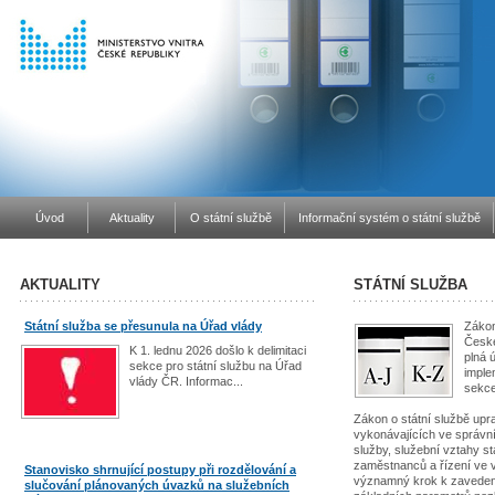
Úvod
Aktuality
O státní službě
Informační systém o státní službě
AKTUALITY
STÁTNÍ SLUŽBA
Státní služba se přesunula na Úřad vlády
Zákon
České
K 1. lednu 2026 došlo k delimitaci
plná 
sekce pro státní službu na Úřad
imple
vlády ČR. Informac...
sekce
Zákon o státní službě up
vykonávajících ve správní
služby, služební vztahy 
zaměstnanců a řízení ve 
Stanovisko shrnující postupy při rozdělování a
významný krok k zavedení 
slučování plánovaných úvazků na služebních