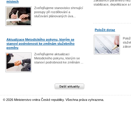
základních parametrů nezb
místech
stabilizace, depolitizace a
Zveřejňujeme stanovisko shrnující
postupy při rozdělování a
slučování plánovaných úva...
Položit dotaz
Polož
Aktualizace Metodického pokynu, kterým se
služe
stanoví podrobnosti ke změnám služebního
záko
poměru
Zveřejňujeme aktualizaci
Metodického pokynu, kterým se
stanoví podrobnosti ke změnám ...
Další aktuality
© 2026 Ministerstvo vnitra České republiky. Všechna práva vyhrazena.