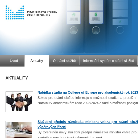
Úvod
Aktuality
O státní službě
Informační systém o státní službě
AKTUALITY
Nabídka studia na College of Europe pro akademický rok 202
Sekce pro státní službu informuje o možnosti studia na prestižní
Natolinu v akademickém roce 2023/2024 a také o možnosti poskytnu
Služební předpis náměstka ministra vnitra pro státní služ
výběrových řízení
Byl zveřejněn nový služební předpis náměstka ministra vnitra pro 
zveřejňovaných v rámci výběrových řízení.