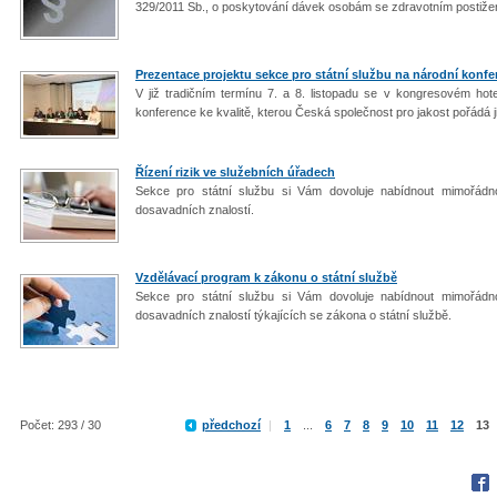
329/2011 Sb., o poskytování dávek osobám se zdravotním postižen
Prezentace projektu sekce pro státní službu na národní konfer
V již tradičním termínu 7. a 8. listopadu se v kongresovém ho
konference ke kvalitě, kterou Česká společnost pro jakost pořádá ji
Řízení rizik ve služebních úřadech
Sekce pro státní službu si Vám dovoluje nabídnout mimořád
dosavadních znalostí.
Vzdělávací program k zákonu o státní službě
Sekce pro státní službu si Vám dovoluje nabídnout mimořád
dosavadních znalostí týkajících se zákona o státní službě.
Počet: 293 / 30
předchozí
|
1
...
6
7
8
9
10
11
12
13
Fac