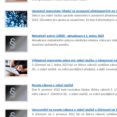
Upravené stanovisko týkající se postavení představených po n
Sekce pro státní službu upravila stanovisko k postavení představ
2023. Důvodem pro úpravu je skutečnost, že bod 4 přechodných us
Metodický pokyn 1/2020 - aktualizace k 1. lednu 2023
Aktualizace metodického pokynu náměstka ministra vnitra pro stát
skončení služebního poměru
Výkladová stanoviska sekce pro státní službu v návaznosti na 
S účinností od 1. ledna 2023 byl ve Sbírce zákonů vyhlášen záko
Sb., o státní službě, ve znění pozdějších předpisů, a další souvise
Novela zákona o státní službě
Dne 9. prosince 2022 byla rozeslána částka Sbírky zákonů č. 17
mění zákon č. 234/2014 Sb., o státní službě, ve znění pozdějších p
Upozornění na novelu zákona o státní službě s účinností od 1
S účinností od 1. prosince 2022 byl ve Sbírce zákonů vyhláš