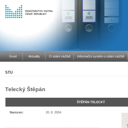
Úvod
Aktuality
O státní službě
Informační systém o státní službě
STU
Telecký Štěpán
ŠTĚPÁN TELECKÝ
Narozen:
20. 8. 2004