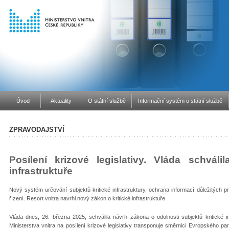
Úvod
Aktuality
O státní službě
Informační systém o státní službě
ZPRAVODAJSTVÍ
Posílení krizové legislativy. Vláda schvál
infrastruktuře
Nový systém určování subjektů kritické infrastruktury, ochrana informací důležitých p
řízení. Resort vnitra navrhl nový zákon o kritické infrastruktuře.
Vláda dnes, 26. března 2025, schválila návrh zákona o odolnosti subjektů kritické inf
Ministerstva vnitra na posílení krizové legislativy transponuje směrnici Evropského pa