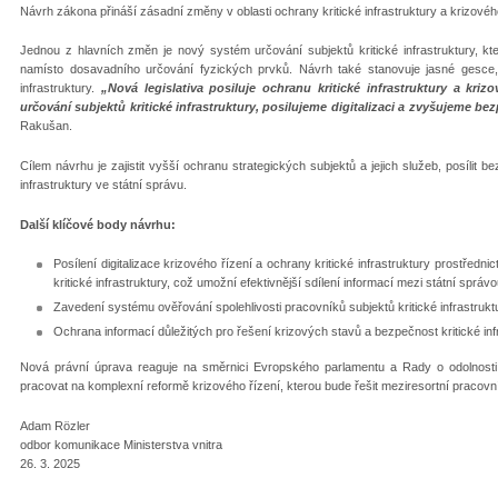
Návrh zákona přináší zásadní změny v oblasti ochrany kritické infrastruktury a krizového
Jednou z hlavních změn je nový systém určování subjektů kritické infrastruktury, k
namísto dosavadního určování fyzických prvků. Návrh také stanovuje jasné gesce, 
infrastruktury.
„Nová legislativa posiluje ochranu kritické infrastruktury a kr
určování subjektů kritické infrastruktury, posilujeme digitalizaci a zvyšujeme bez
Rakušan.
Cílem návrhu je zajistit vyšší ochranu strategických subjektů a jejich služeb, posílit b
infrastruktury ve státní správu.
Další klíčové body návrhu:
Posílení digitalizace krizového řízení a ochrany kritické infrastruktury prostředn
kritické infrastruktury, což umožní efektivnější sdílení informací mezi státní sp
Zavedení systému ověřování spolehlivosti pracovníků subjektů kritické infrastrukt
Ochrana informací důležitých pro řešení krizových stavů a bezpečnost kritické inf
Nová právní úprava reaguje na směrnici Evropského parlamentu a Rady o odolnosti kr
pracovat na komplexní reformě krizového řízení, kterou bude řešit meziresortní pracovn
Adam Rözler
odbor komunikace Ministerstva vnitra
26. 3. 2025