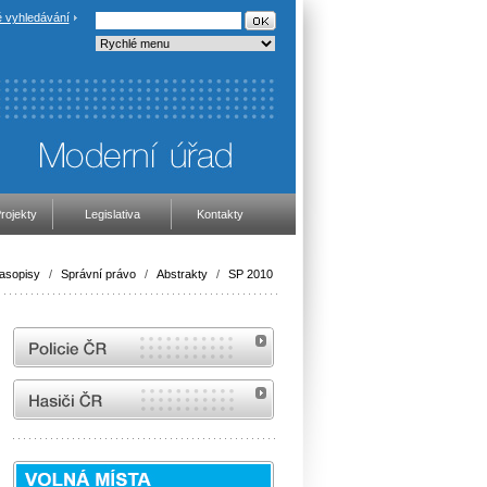
 vyhledávání
rojekty
Legislativa
Kontakty
asopisy
/
Správní právo
/
Abstrakty
/
SP 2010
internetové stránky Policie ČR
internetové stránky Hasiči ČR