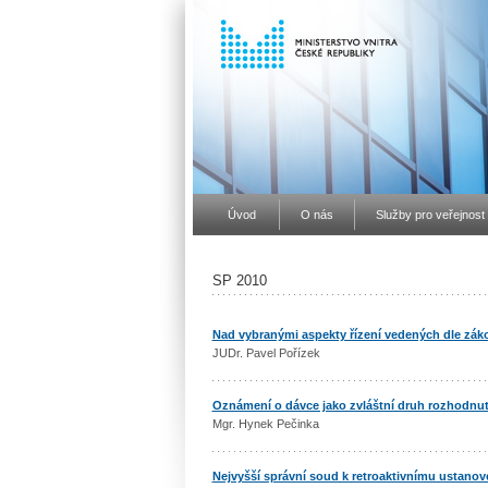
Úvod
O nás
Služby pro veřejnost
SP 2010
Nad vybranými aspekty řízení vedených dle zák
JUDr. Pavel Pořízek
Oznámení o dávce jako zvláštní druh rozhodnut
Mgr. Hynek Pečinka
Nejvyšší správní soud k retroaktivnímu ustanov