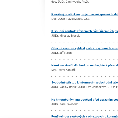
doc. JUDr. Jan Kysela, Ph.D.
K některým otázkám projednávání správních del
Doc. JUDr. Pavel Mates, CSc.
K soudní kontrole závazných částí územních plá
JUDr. Miroslav Mocek
Obecně závazné vyhlášky obcí o výherních aut
JUDr. Jiří Rajchl
Nárok na sirotčí důchod po osobě, která převzal
Mgr. Pavel Kantořík
Svobodný přístup k informacím a obchodní taje
JUDr. Václav Bartík, JUDr. Eva Jančeková, JUDr. P
Ke hmotněprávnímu poučení před správním s
JUDr. Karel Svoboda
Použitelnost zvukových a obrazových záznamů