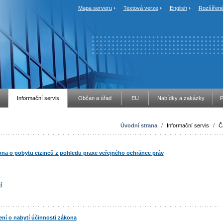
Mapa serveru
Textová verze
English
Rozšířené
Informační servis
Občan a úřad
EU
Nabídky a zakázky
P
Úvodní strana
/
Informační servis
/
Č
ona o pobytu cizinců z pohledu praxe veřejného ochránce práv
í
ení o nabytí účinnosti zákona