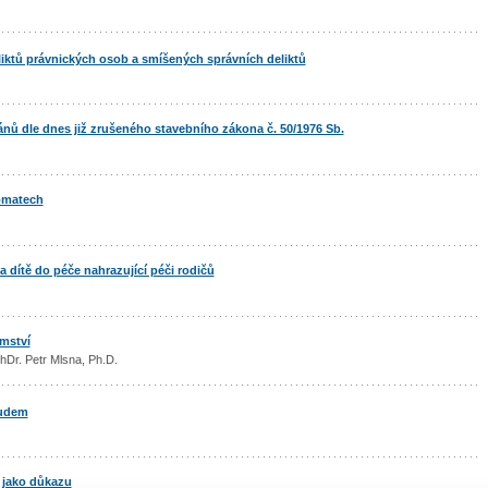
iktů právnických osob a smíšených správních deliktů
nů dle dnes již zrušeného stavebního zákona č. 50/1976 Sb.
omatech
a dítě do péče nahrazující péči rodičů
mství
hDr. Petr Mlsna, Ph.D.
oudem
 jako důkazu