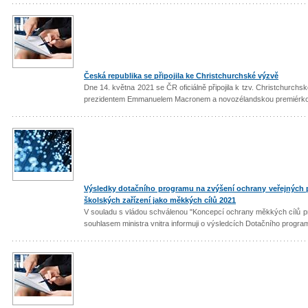
Česká republika se připojila ke Christchurchské výzvě
Dne 14. května 2021 se ČR oficiálně připojila k tzv. Christchurc
prezidentem Emmanuelem Macronem a novozélandskou premiérkou
Výsledky dotačního programu na zvýšení ochrany veřejných pro
školských zařízení jako měkkých cílů 2021
V souladu s vládou schválenou "Koncepcí ochrany měkkých cílů pr
souhlasem ministra vnitra informuji o výsledcích Dotačního progra