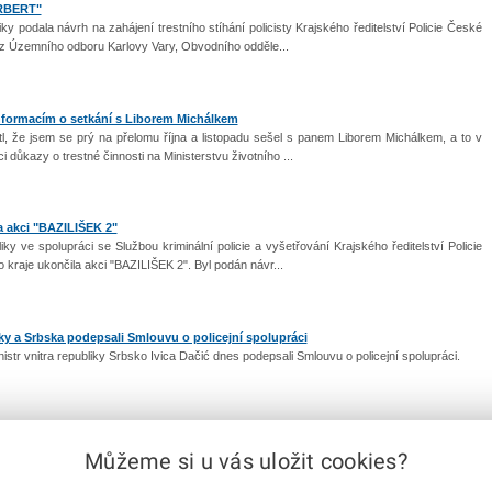
ORBERT"
ky podala návrh na zahájení trestního stíhání policisty Krajského ředitelství Policie České
 z Územního odboru Karlovy Vary, Obvodního odděle...
nformacím o setkání s Liborem Michálkem
l, že jsem se prý na přelomu října a listopadu sešel s panem Liborem Michálkem, a to v
i důkazy o trestné činnosti na Ministerstvu životního ...
a akci "BAZILIŠEK 2"
ky ve spolupráci se Službou kriminální policie a vyšetřování Krajského ředitelství Policie
 kraje ukončila akci "BAZILIŠEK 2". Byl podán návr...
iky a Srbska podepsali Smlouvu o policejní spolupráci
nistr vnitra republiky Srbsko Ivica Dačić dnes podepsali Smlouvu o policejní spolupráci.
Můžeme si u vás uložit cookies?
|
1
2
3
4
5
6
7
8
...
26
|
další