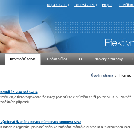
Mapa serveru
Textová verze
English
Rozšířené
Informační servis
Občan a úřad
EU
Nabídky a zakázky
P
Úvodní strana
/
Informační
 nesníží o více než 6,3 %
v médiích je třeba zopakovat, že mzdy policistů se v průměru sníží pouze o 6,3 %. Rovněž
zvláštních příplatků.
ilo výběrové řízení na novou Rámcovou smlouvu KIVS
istech s regionální platností došlo ke změnám, stáhněte si prosím aktualizovanou verzi