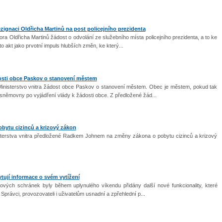
zignaci Oldřicha Martinů na post policejního prezidenta
ora Oldřicha Martinů žádost o odvolání ze služebního místa policejního prezidenta, a to ke
o akt jako prvotní impuls hlubších změn, ke který...
osti obce Paskov o stanovení městem
inisterstvo vnitra žádost obce Paskov o stanovení městem. Obec je městem, pokud tak
němovny po vyjádření vlády k žádosti obce. Z předložené žád...
obytu cizinců a krizový zákon
nisterstva vnitra předložené Radkem Johnem na změny zákona o pobytu cizinců a krizový
ují informace o svém vytížení
vých schránek byly během uplynulého víkendu přidány další nové funkcionality, které
Správci, provozovateli i uživatelům usnadní a zpřehlední p...