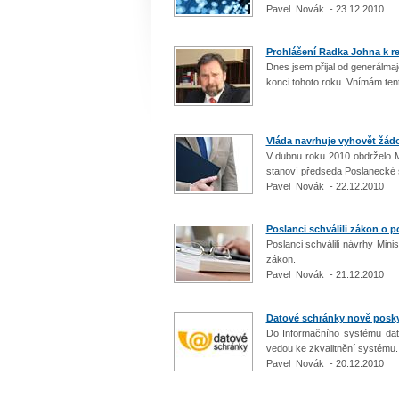
Pavel Novák - 23.12.2010
Prohlášení Radka Johna k re
Dnes jsem přijal od generálmaj
konci tohoto roku. Vnímám tent
Vláda navrhuje vyhovět žád
V dubnu roku 2010 obdrželo M
stanoví předseda Poslanecké s
Pavel Novák - 22.12.2010
Poslanci schválili zákon o p
Poslanci schválili návrhy Mi
zákon.
Pavel Novák - 21.12.2010
Datové schránky nově poskyt
Do Informačního systému dato
vedou ke zkvalitnění systému. 
Pavel Novák - 20.12.2010