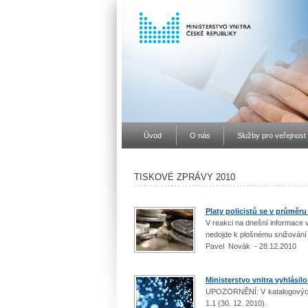
Úvod
O nás
Služby pro veřejnost
TISKOVÉ ZPRÁVY 2010
Platy policistů se v průměru
V reakci na dnešní informace 
nedojde k plošnému snižování 
Pavel Novák - 28.12.2010
Ministerstvo vnitra vyhlás
UPOZORNĚNÍ: V katalogových l
1.1 (30. 12. 2010).