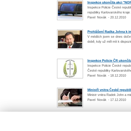
Inspekce ukončila akci "N
Inspekce Policie České republi
republiky Karlovarského kraje
Pavel Novák - 20.12.2010
Prohlášení Radka Johna k i
V médiích jsem se dnes dočet
době, kdy už měl mít k dispozic
Inspekce Policie ČR ukončil
Inspekce Policie České republi
České republiky Karlovarského
Pavel Novák - 18.12.2010
Ministři vnitra České republ
Ministr vnitra Radek John a mi
Pavel Novák - 17.12.2010
Počet: 260 / 26