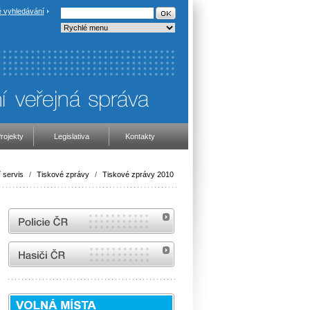
 vyhledávání
rojekty
Legislativa
Kontakty
 servis
/
Tiskové zprávy
/
Tiskové zprávy 2010
internetové stránky Policie ČR
internetové stránky Hasiči ČR