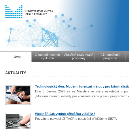
O bezpečnostním
Aktuálně realizované
Již ukončené
Úvod
výzkumu
programy
programy
AKTUALITY
Technologický den: Moderní forenzní metody pro kriminalist
Dne 3. června 2025 se na Ministerstvu vnitra uskutečnil v pořa
„Moderní forenzní metody pro kriminalistickou praxi v programech
Webinář: Jak vyplnit přihlášku v SISTA?
Pozvánka na webinář TAČR o podávání přihlášek v SISTA