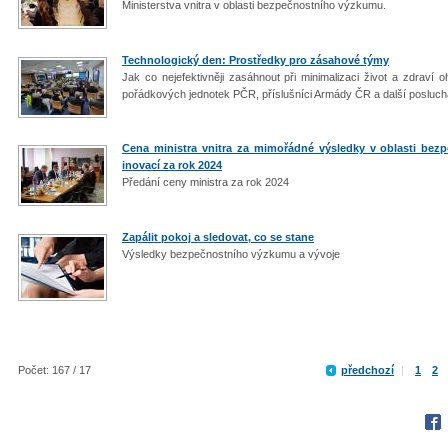
Ministerstva vnitra v oblasti bezpečnostního výzkumu.
Technologický den: Prostředky pro zásahové týmy
Jak co nejefektivněji zasáhnout při minimalizaci život a zdraví 
pořádkových jednotek PČR, příslušníci Armády ČR a další posluch
Cena ministra vnitra za mimořádné výsledky v oblasti bez
inovací za rok 2024
Předání ceny ministra za rok 2024
Zapálit pokoj a sledovat, co se stane
Výsledky bezpečnostního výzkumu a vývoje
Počet: 167 / 17
předchozí
|
1
2
Fac