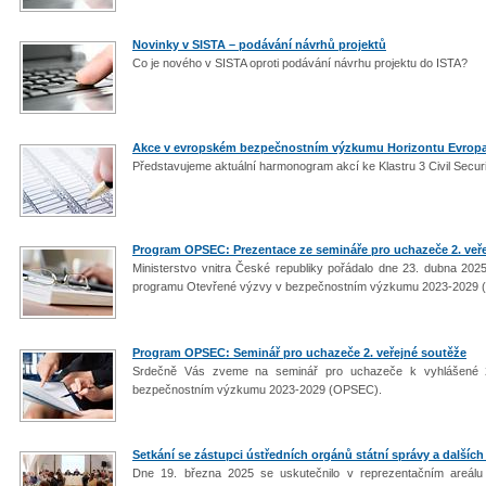
Novinky v SISTA – podávání návrhů projektů
Co je nového v SISTA oproti podávání návrhu projektu do ISTA?
Akce v evropském bezpečnostním výzkumu Horizontu Evrop
Představujeme aktuální harmonogram akcí ke Klastru 3 Civil Securi
Program OPSEC: Prezentace ze semináře pro uchazeče 2. veř
Ministerstvo vnitra České republiky pořádalo dne 23. dubna 202
programu Otevřené výzvy v bezpečnostním výzkumu 2023-2029
Program OPSEC: Seminář pro uchazeče 2. veřejné soutěže
Srdečně Vás zveme na seminář pro uchazeče k vyhlášené 2
bezpečnostním výzkumu 2023-2029 (OPSEC).
Setkání se zástupci ústředních orgánů státní správy a další
Dne 19. března 2025 se uskutečnilo v reprezentačním areálu