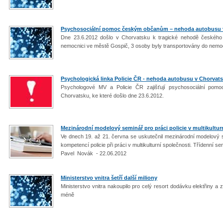
Psychosociální pomoc českým občanům – nehoda autobusu 
Dne 23.6.2012 došlo v Chorvatsku k tragické nehodě českého a
nemocnici ve městě Gospič, 3 osoby byly transportovány do nemo
Psychologická linka Policie ČR - nehoda autobusu v Chorvat
Psychologové MV a Policie ČR zajišťují psychosociální po
Chorvatsku, ke které došlo dne 23.6.2012.
Mezinárodní modelový seminář pro práci policie v multikultur
Ve dnech 19. až 21. června se uskutečnil mezinárodní modelový s
kompetencí policie při práci v multikulturní společnosti. Třídenní s
Pavel Novák - 22.06.2012
Ministerstvo vnitra šetří další miliony
Ministerstvo vnitra nakoupilo pro celý resort dodávku elektřiny a
méně