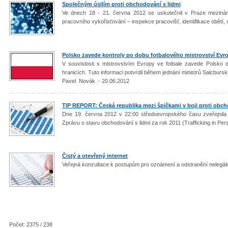
Společným úsilím proti obchodování s lidmi
Ve dnech 18 - 21. června 2012 se uskutečnil v Praze mezináro
pracovního vykořisťování – inspekce pracovišť, identifikace obětí, 
Polsko zavede kontroly po dobu fotbalového mistrovství Evr
V souvislosti s mistrovstvím Evropy ve fotbale zavede Polsk
hranicích. Tuto informaci potvrdil během jednání ministrů Salcburské
Pavel Novák - 20.06.2012
TIP REPORT: Česká republika mezi špičkami v boji proti obch
Dne 19. června 2012 v 22:00 středoevropského času zveřejnila m
Zprávu o stavu obchodování s lidmi za rok 2011 (Trafficking in Per
Čistý a otevřený internet
Veřejná konzultace k postupům pro oznámení a odstranění nelegál
Počet: 2375 / 238