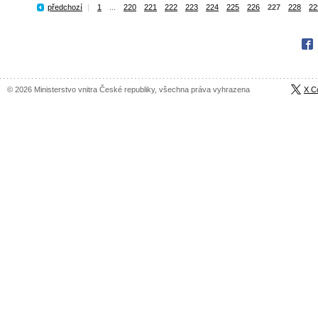
předchozí
|
1
...
220
221
222
223
224
225
226
227
228
22
Fac
© 2026 Ministerstvo vnitra České republiky, všechna práva vyhrazena
X C