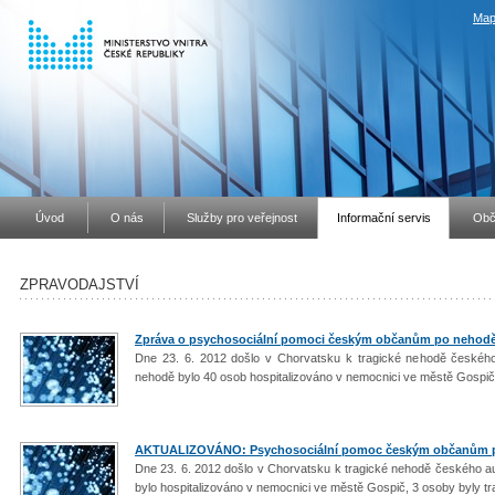
Map
Úvod
O nás
Služby pro veřejnost
Informační servis
Obč
ZPRAVODAJSTVÍ
Zpráva o psychosociální pomoci českým občanům po nehodě
Dne 23. 6. 2012 došlo v Chorvatsku k tragické nehodě českéh
nehodě bylo 40 osob hospitalizováno v nemocnici ve městě Gospič,
AKTUALIZOVÁNO: Psychosociální pomoc českým občanům p
Dne 23. 6. 2012 došlo v Chorvatsku k tragické nehodě českého a
bylo hospitalizováno v nemocnici ve městě Gospič, 3 osoby byly 