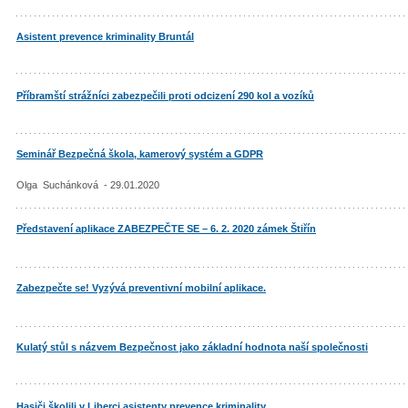
Asistent prevence kriminality Bruntál
Příbramští strážníci zabezpečili proti odcizení 290 kol a vozíků
Seminář Bezpečná škola, kamerový systém a GDPR
Olga Suchánková - 29.01.2020
Představení aplikace ZABEZPEČTE SE – 6. 2. 2020 zámek Štiřín
Zabezpečte se! Vyzývá preventivní mobilní aplikace.
Kulatý stůl s názvem Bezpečnost jako základní hodnota naší společnosti
Hasiči školili v Liberci asistenty prevence kriminality