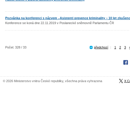
Pozvánka na konferenci s názvem „Asistenti prevence kriminality – 10 let zkušenos
Konference se koná dne 22.11.2019 v Poslanecké sněmovně Parlamentu ČR
Počet: 328 / 33
předchozí
|
1
2
3
Fac
© 2026 Ministerstvo vnitra České republiky, všechna práva vyhrazena
X C