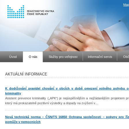
Map
Úvod
O nás
Služby pro veřejnost
Informační servis
Obč
AKTUÁLNÍ INFORMACE
K dodržování pravidel chování v obcích v době omezení volného pohybu o
kriminality
Asistent prevence kriminality („APK“) je nejúspěšnějším a nejžádanějším projektem pre
který má prokazatelně pozitivní výsledky a dopady na zvýšení v...
Nová technická norma – ČSN/TS 16850 Ochrana společnosti – pokyny pro říze
pomůže v nemocnicích