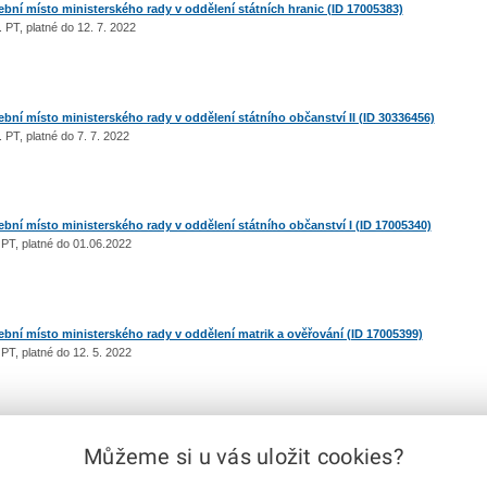
ní místo ministerského rady v oddělení státních hranic (ID 17005383)
 PT, platné do 12. 7. 2022
ní místo ministerského rady v oddělení státního občanství II (ID 30336456)
 PT, platné do 7. 7. 2022
ní místo ministerského rady v oddělení státního občanství I (ID 17005340)
 PT, platné do 01.06.2022
ní místo ministerského rady v oddělení matrik a ověřování (ID 17005399)
PT, platné do 12. 5. 2022
Můžeme si u vás uložit cookies?
|
1
2
3
4
5
6
7
8
|
další