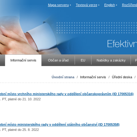
Mapa serveru
Textová verze
English
Rozšířené
Informační servis
Občan a úřad
EU
Nabídky a zakázky
P
Úvodní strana
/
Informační servis
/
Úřední deska
/
bní místo vrchního ministerského rady v oddělení občanskoprávním (ID 17005316)
. PT, platné do 21. 10. 2022
ní místo ministerského rady v oddělení státního občanství (ID 17005358)
 PT, platné do 25. 8. 2022