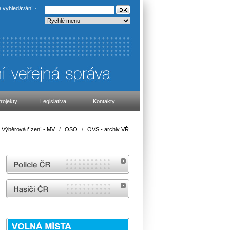
 vyhledávání
rojekty
Legislativa
Kontakty
Výběrová řízení - MV
/
OSO
/
OVS - archiv VŘ
internetové stránky Policie ČR
internetové stránky Hasiči ČR