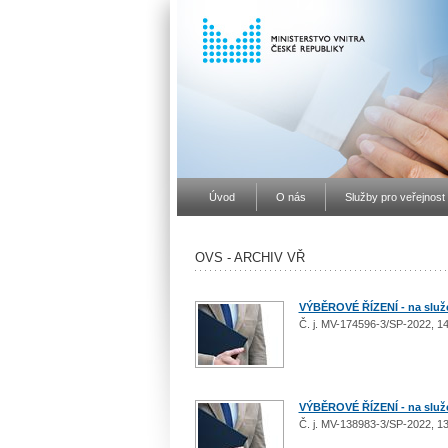
Úvod
O nás
Služby pro veřejnost
OVS - ARCHIV VŘ
VÝBĚROVÉ ŘÍZENÍ - na služe
Č. j. MV-174596-3/SP-2022, 14
VÝBĚROVÉ ŘÍZENÍ - na služeb
Č. j. MV-138983-3/SP-2022, 13.