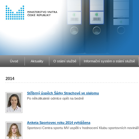
Úvod
Aktuality
O státní službě
Informační systém o státní službě
2014
Stříbrný úspěch Šárky Strachové ve slalomu
Po několikaleté odmlce opět na bedně
Anketa Sportovec roku 2014 vyhlášena
Sportovci Centra sportu MV uspěli v hodnocení Klubu sportovních noviná