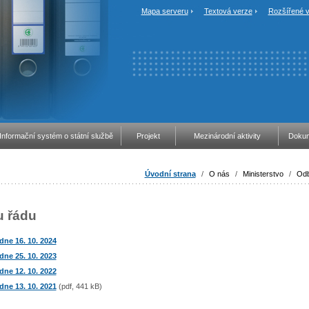
Mapa serveru
Textová verze
Rozšířené v
Informační systém o státní službě
Projekt
Mezinárodní aktivity
Dokum
Úvodní strana
/
O nás
/
Ministerstvo
/
Odb
u řádu
dne 16. 10. 2024
dne 25. 10. 2023
dne 12. 10. 2022
dne 13. 10. 2021
(pdf, 441 kB)