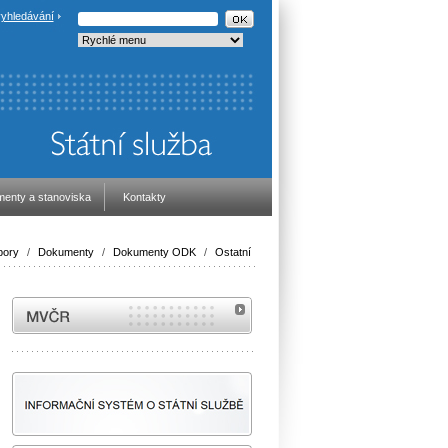
yhledávání
enty a stanoviska
Kontakty
ory
/
Dokumenty
/
Dokumenty ODK
/
Ostatní
MVČR