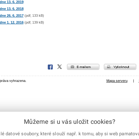
dne 13. 6. 2019
dne 13. 6. 2018
dne 26. 6. 2017
(pdf, 133 kB)
dne 1. 12. 2016
(pdf, 139 kB)
e-mailem
vytisknout
Facebook
X
Corp.
 práva vyhrazena.
Mapa serveru
|
Můžeme si u vás uložit cookies?
 datové soubory, které slouží např. k tomu, aby si web pamatoval