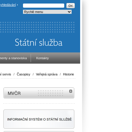
yhledávání
enty a stanoviska
Kontakty
í servis
/
Časopisy
/
Veřejná správa
/
Historie
MVČR