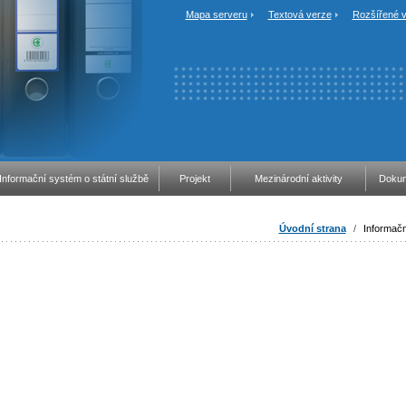
Mapa serveru
Textová verze
Rozšířené v
Informační systém o státní službě
Projekt
Mezinárodní aktivity
Dokum
Úvodní strana
/
Informačn