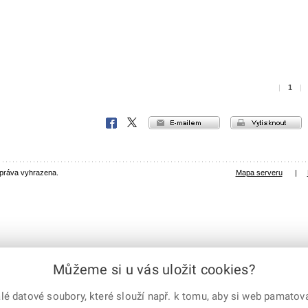
|
1
|
e-mailem
vytisknout
Facebook
X
Corp.
 práva vyhrazena.
Mapa serveru
|
Můžeme si u vás uložit cookies?
 datové soubory, které slouží např. k tomu, aby si web pamatoval