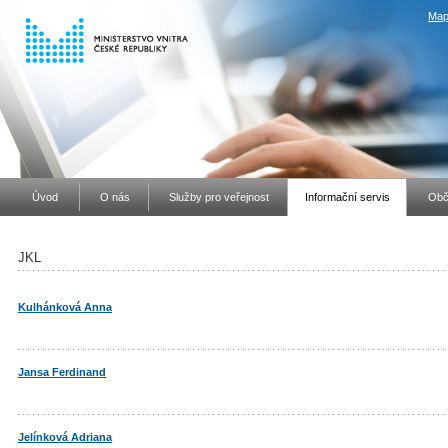
Map
Úvod
O nás
Služby pro veřejnost
Informační servis
Obč
JKL
Kulhánková Anna
Jansa Ferdinand
Jelínková Adriana