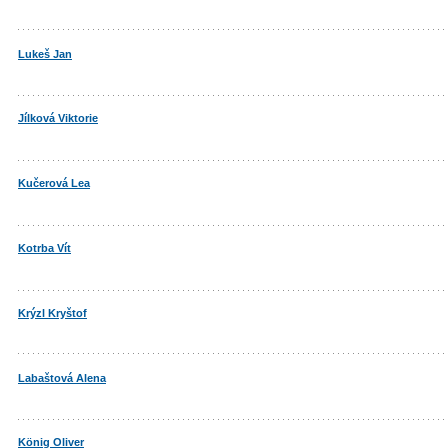
Lukeš Jan
Jílková Viktorie
Kučerová Lea
Kotrba Vít
Krýzl Kryštof
Labaštová Alena
König Oliver