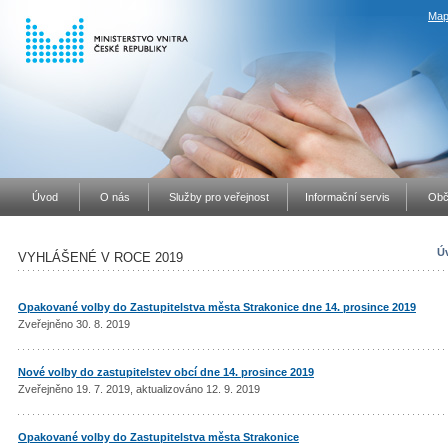
Map
Úvod
O nás
Služby pro veřejnost
Informační servis
Obč
Ú
VYHLÁŠENÉ V ROCE 2019
Opakované volby do Zastupitelstva města Strakonice dne 14. prosince 2019
Zveřejněno 30. 8. 2019
Nové volby do zastupitelstev obcí dne 14. prosince 2019
Zveřejněno 19. 7. 2019, aktualizováno 12. 9. 2019
Opakované volby do Zastupitelstva města Strakonice