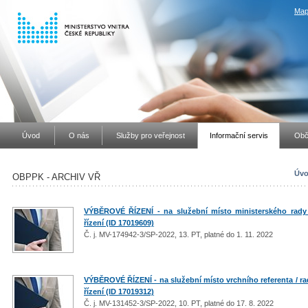
Map
Úvod
O nás
Služby pro veřejnost
Informační servis
Obč
Úvo
OBPPK - ARCHIV VŘ
VÝBĚROVÉ ŘÍZENÍ - na služební místo ministerského rady
řízení (ID 17019609)
Č. j. MV-174942-3/SP-2022, 13. PT, platné do 1. 11. 2022
VÝBĚROVÉ ŘÍZENÍ - na služební místo vrchního referenta / r
řízení (ID 17019312)
Č. j. MV-131452-3/SP-2022, 10. PT, platné do 17. 8. 2022