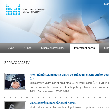
Map
Úvod
O nás
Služby pro veřejnost
Informační servis
Obč
ZPRAVODAJSTVÍ
První náměstek ministra vnitra se zúčastnil slavnostního setk
ČR
Ministerstvo vnitra pořídí pro Leteckou službu Policie ČR 11 vrtuln
při záchranných a pátracích akcích, policejních operacích i řešen
Adéla Dittmannová - 27.05.2026
Vláda schválila bezpečnostní novelu
Vláda dnes schválila soubor legislativních opatření označov