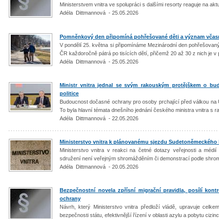
Ministerstvem vnitra ve spolupráci s dalšími resorty reaguje na akt
Adéla Dittmannová - 25.05.2026
Pomněnkový den připomíná pohřešované děti a význam vča
V pondělí 25. května si připomínáme Mezinárodní den pohřešovaný
ČR každoročně pátrá po tisících dětí, přičemž 20 až 30 z nich je v
Adéla Dittmannová - 25.05.2026
Ministr vnitra jednal se svým rakouským protějškem o bu
politice
Budoucnost dočasné ochrany pro osoby prchající před válkou na Uk
To byla hlavní témata dnešního jednání českého ministra vnitra s 
Adéla Dittmannová - 22.05.2026
Ministerstvo vnitra k plánovanému sjezdu Sudetoněmeckého 
Ministerstvo vnitra v reakci na četné dotazy veřejnosti a méd
sdružení není veřejným shromážděním či demonstrací podle shro
Adéla Dittmannová - 20.05.2026
Bezpečnostní novela zpřísní migrační pravidla, posílí kon
ochrany
Návrh, který Ministerstvo vnitra předloží vládě, upravuje ce
bezpečnosti státu, efektivnější řízení v oblasti azylu a pobytu cizinc