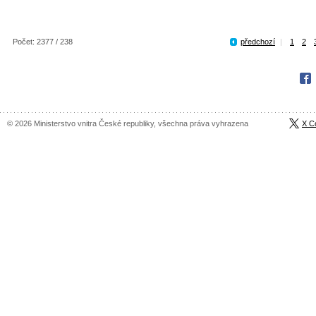
Počet: 2377 / 238
předchozí
|
1
2
Fac
© 2026 Ministerstvo vnitra České republiky, všechna práva vyhrazena
X C