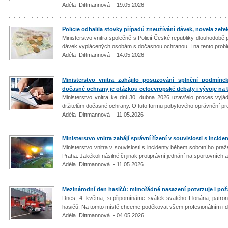
Adéla Dittmannová - 19.05.2026
Policie odhalila stovky případů zneužívání dávek, novela zefe
Ministerstvo vnitra společně s Policií České republiky dlouhodobě 
dávek vyplácených osobám s dočasnou ochranou. I na tento probl
Adéla Dittmannová - 14.05.2026
Ministerstvo vnitra zahájilo posuzování splnění podmín
dočasné ochrany je otázkou celoevropské debaty i vývoje na 
Ministerstvo vnitra ke dni 30. dubna 2026 uzavřelo proces vyjá
držitelům dočasné ochrany. O tuto formu pobytového oprávnění pro
Adéla Dittmannová - 11.05.2026
Ministerstvo vnitra zahájí správní řízení v souvislosti s inci
Ministerstvo vnitra v souvislosti s incidenty během sobotního pra
Praha. Jakékoli násilné či jinak protiprávní jednání na sportovních 
Adéla Dittmannová - 11.05.2026
Mezinárodní den hasičů: mimořádné nasazení potvrzuje i po
Dnes, 4. května, si připomínáme svátek svatého Floriána, patro
hasičů. Na tomto místě chceme poděkovat všem profesionálním i d
Adéla Dittmannová - 04.05.2026